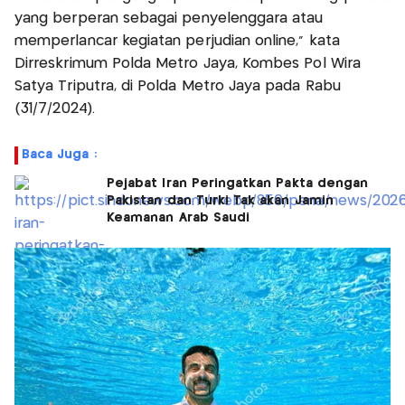
yang berperan sebagai penyelenggara atau
memperlancar kegiatan perjudian online," kata
Dirreskrimum Polda Metro Jaya, Kombes Pol Wira
Satya Triputra, di Polda Metro Jaya pada Rabu
(31/7/2024).
Baca Juga :
Pejabat Iran Peringatkan Pakta dengan
Pakistan dan Turki Tak akan Jamin
Keamanan Arab Saudi