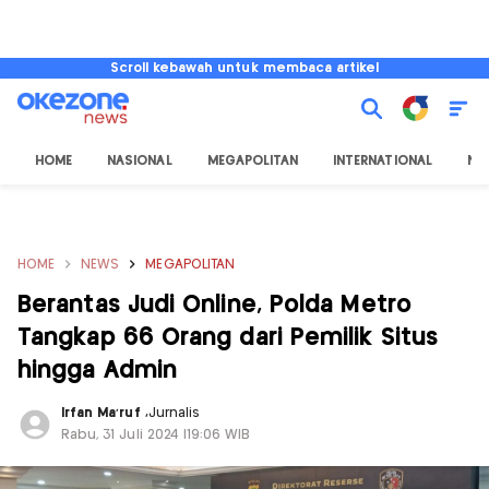
Scroll kebawah untuk membaca artikel
HOME
NASIONAL
MEGAPOLITAN
INTERNATIONAL
NU
HOME
NEWS
MEGAPOLITAN
Berantas Judi Online, Polda Metro
Tangkap 66 Orang dari Pemilik Situs
hingga Admin
Irfan Ma'ruf
,
Jurnalis
Rabu, 31 Juli 2024 |19:06 WIB