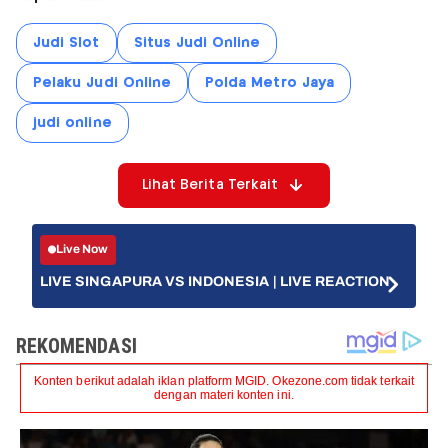
Judi Slot
Situs Judi Online
Pelaku Judi Online
Polda Metro Jaya
judi online
Lihat Berita Terkait
Live Now
LIVE SINGAPURA VS INDONESIA | LIVE REACTION