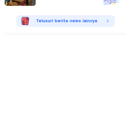
Telusuri berita news lainnya