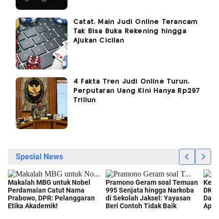
Catat, Main Judi Online Terancam
Tak Bisa Buka Rekening hingga
Ajukan Cicilan
4 Fakta Tren Judi Online Turun,
Perputaran Uang Kini Hanya Rp297
Triliun