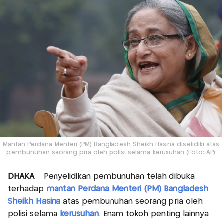
Mantan Perdana Menteri (PM) Bangladesh Sheikh Hasina diselidiki atas
pembunuhan seorang pria oleh polisi selama kerusuhan (Foto: AP)
DHAKA
– Penyelidikan pembunuhan telah dibuka
terhadap
mantan Perdana Menteri (PM) Bangladesh
Sheikh Hasina
atas pembunuhan seorang pria oleh
polisi selama
kerusuhan
. Enam tokoh penting lainnya