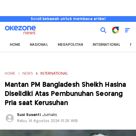
Scroll kebawah untuk membaca artikel
HOME
NASIONAL
MEGAPOLITAN
INTERNATIONAL
NU
HOME
NEWS
INTERNATIONAL
Mantan PM Bangladesh Sheikh Hasina
Diselidiki Atas Pembunuhan Seorang
Pria saat Kerusuhan
Susi Susanti
,
Jurnalis
Rabu, 14 Agustus 2024 |11:28 WIB