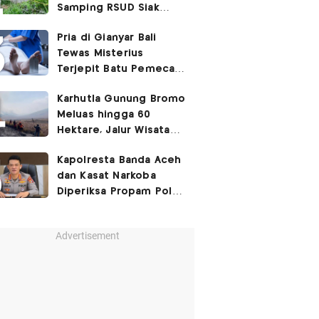
Samping RSUD Siak
Akibat Suntikan
Pria di Gianyar Bali
Rocuronium
Tewas Misterius
Terjepit Batu Pemecah
Ombak
Karhutla Gunung Bromo
Meluas hingga 60
Hektare, Jalur Wisata
Ditutup Sementara!
Kapolresta Banda Aceh
dan Kasat Narkoba
Diperiksa Propam Polri,
Ada Apa?
Advertisement