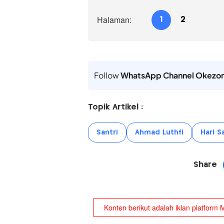
Halaman:
1
2
Follow
WhatsApp Channel Okezo
Topik Artikel :
Santri
Ahmad Luthfi
Hari S
Share