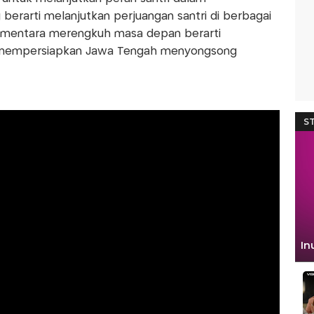
erarti melanjutkan perjuangan santri di berbagai
ementara merengkuh masa depan berarti
 mempersiapkan Jawa Tengah menyongsong