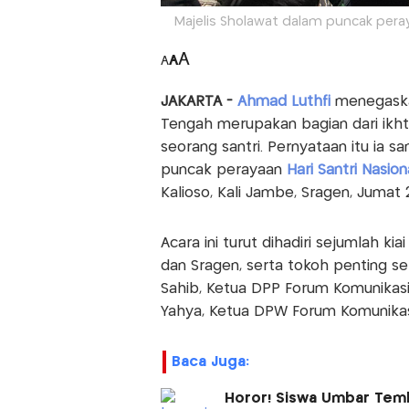
Majelis Sholawat dalam puncak peray
A
A
A
JAKARTA -
Ahmad Luthfi
menegaska
Tengah merupakan bagian dari ikh
seorang santri. Pernyataan itu ia 
puncak perayaan
Hari Santri Nasio
Kalioso, Kali Jambe, Sragen, Juma
Acara ini turut dihadiri sejumlah ki
dan Sragen, serta tokoh penting sep
Sahib, Ketua DPP Forum Komunikasi S
Yahya, Ketua DPW Forum Komunikasi
Baca Juga:
Horor! Siswa Umbar Temba