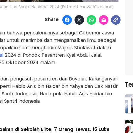
aan Hari Santri Nasional 2024 (Foto: istimewa/Okezone)
Share
n bahwa pencalonannya sebagai Gubernur Jawa
tiar untuk menimba dan mengamalkan ilmu sebagai
sampaikan saat menghadiri Majelis Sholawat dalam
nal
2024 di Pondok Pesantren Kyai Abdul Jalal,
t 25 Oktober 2024 malam.
ai dan pengasuh pesantren dari Boyolali, Karanganyar,
Te
erti Habib Anis bin Haidar bin Yahya dan Cak Natsir
antri Indonesia. Hadir pula Habib Anis Haidar bin
 Santri Indonesia.
kan di Sekolah Elite, 7 Orang Tewas, 15 Luka