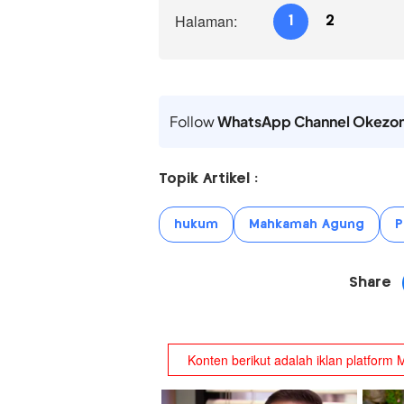
Halaman:
1
2
Follow
WhatsApp Channel Okezo
Topik Artikel :
hukum
Mahkamah Agung
P
Share