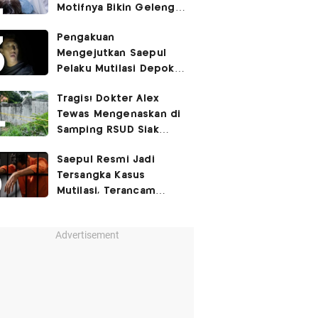
Motifnya Bikin Geleng
Kepala
Pengakuan
Mengejutkan Saepul
Pelaku Mutilasi Depok:
Murka Digerayangi
Tragis! Dokter Alex
Korban di Kontrakan
Tewas Mengenaskan di
Samping RSUD Siak
Akibat Suntikan
Saepul Resmi Jadi
Rocuronium
Tersangka Kasus
Mutilasi, Terancam
Penjara Seumur Hidup!
Advertisement