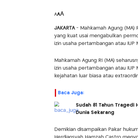
A
A
A
JAKARTA
- Mahkamah Agung (MA) RI 
yang kuat usai mengabulkan permoh
izin usaha pertambangan atau IUP
Mahkamah Agung RI (MA) seharusn
izin usaha pertambangan atau IUP
kejahatan luar biasa atau extraordi
Baca Juga:
Sudah 81 Tahun Tragedi H
Dunia Sekarang
Demikian disampaikan Pakar hukum
Herdiansyah Hamzah Castro menyo