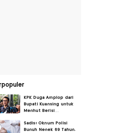
rpopuler
KPK Duga Amplop dari
Bupati Kuansing untuk
Menhut Berisi
SGD14.000,
Sadis! Oknum Polisi
Pengembaliannya
Bunuh Nenek 69 Tahun,
Belum Utuh