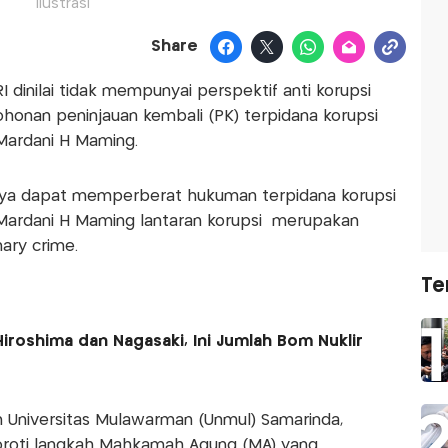
Ilustrasi
Share
dinilai tidak mempunyai perspektif anti korupsi
onan peninjauan kembali (PK) terpidana korupsi
 Mardani H Maming.
ya dapat memperberat hukuman terpidana korupsi
 Mardani H Maming lantaran korupsi merupakan
nary crime.
Te
iroshima dan Nagasaki, Ini Jumlah Bom Nuklir
 Universitas Mulawarman (Unmul) Samarinda,
roti langkah Mahkamah Agung (MA) yang