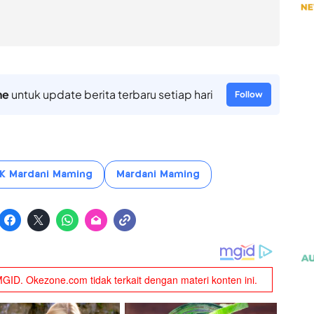
ne
untuk update berita terbaru setiap hari
Follow
K Mardani Maming
Mardani Maming