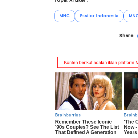
Topik Artikel :
MNC
Essilor Indonesia
MNC
Share