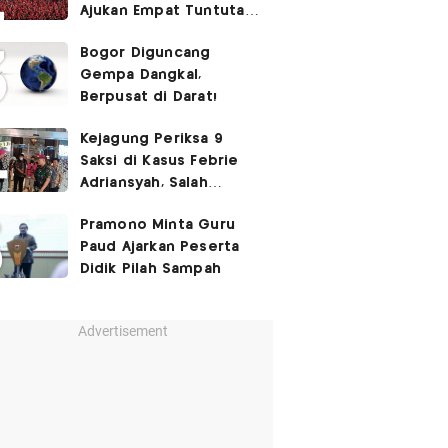
Ajukan Empat Tuntutan
ke Pemerintah
Bogor Diguncang
Gempa Dangkal,
Berpusat di Darat!
Kejagung Periksa 9
Saksi di Kasus Febrie
Adriansyah, Salah
Satunya Don Ritto
Pramono Minta Guru
Paud Ajarkan Peserta
Didik Pilah Sampah
Advertisement