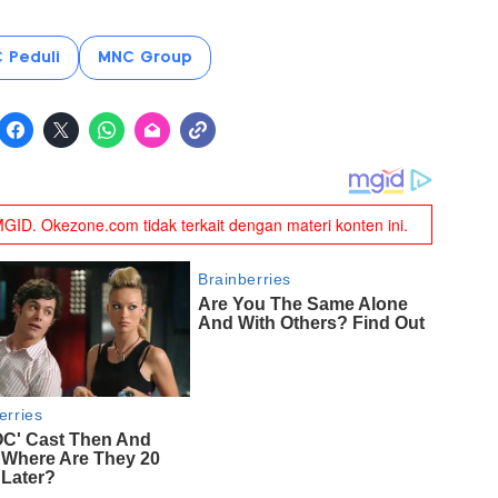
 Peduli
MNC Group