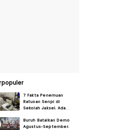
rpopuler
7 Fakta Penemuan
Ratusan Senpi di
Sekolah Jaksel, Ada
Dugaan Narkoba hingga
Buruh Batalkan Demo
Ruang Bunker
Agustus-September,