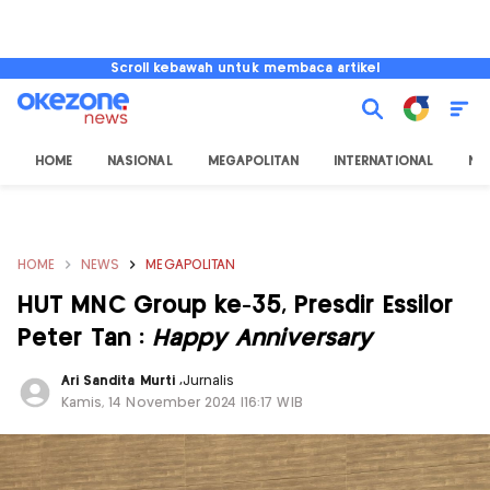
Scroll kebawah untuk membaca artikel
HOME
NASIONAL
MEGAPOLITAN
INTERNATIONAL
NU
HOME
NEWS
MEGAPOLITAN
HUT MNC Group ke-35, Presdir Essilor
Peter Tan :
Happy Anniversary
Ari Sandita Murti
,
Jurnalis
Kamis, 14 November 2024 |16:17 WIB