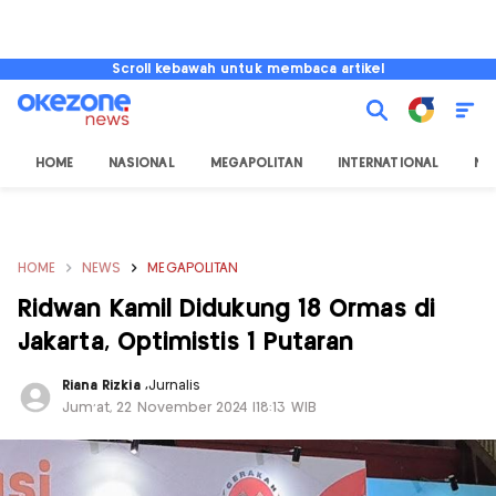
Scroll kebawah untuk membaca artikel
HOME
NASIONAL
MEGAPOLITAN
INTERNATIONAL
NU
HOME
NEWS
MEGAPOLITAN
Ridwan Kamil Didukung 18 Ormas di
Jakarta, Optimistis 1 Putaran
Riana Rizkia
,
Jurnalis
Jum'at, 22 November 2024 |18:13 WIB