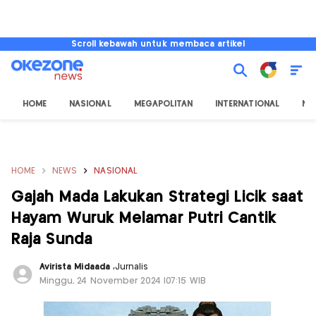
Scroll kebawah untuk membaca artikel
HOME
NASIONAL
MEGAPOLITAN
INTERNATIONAL
NU
HOME
NEWS
NASIONAL
Gajah Mada Lakukan Strategi Licik saat
Hayam Wuruk Melamar Putri Cantik
Raja Sunda
Avirista Midaada
,
Jurnalis
Minggu, 24 November 2024 |07:15 WIB