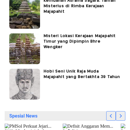
Keindahan Asrama Sagara, Taman
Misterius di Rimba Kerajaan
Majapahit
Misteri Lokasi Kerajaan Majapahit
Timur yang Dipimpin Bhre
Wengker
Hobi Seni Unik Raja Muda
Majapahit yang Bertakhta 39 Tahun