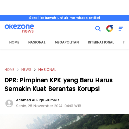
Scroll kebawah untuk membaca artikel
HOME
NASIONAL
MEGAPOLITAN
INTERNATIONAL
NU
HOME
NEWS
NASIONAL
DPR: Pimpinan KPK yang Baru Harus
Semakin Kuat Berantas Korupsi
Achmad Al Fiqri
,
Jurnalis
Senin, 25 November 2024 |04:01 WIB