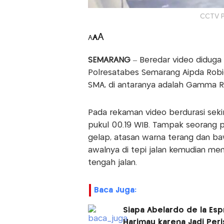
CCTV 
A
A
A
SEMARANG
– Beredar video diduga
Polresatabes Semarang Aipda Rob
SMA, di antaranya adalah Gamma Ri
Pada rekaman video berdurasi sekira
pukul 00.19 WIB. Tampak seorang 
gelap, atasan warna terang dan ba
awalnya di tepi jalan kemudian men
tengah jalan.
Baca Juga:
Siapa Abelardo de la Esp
Harimau karena Jadi Peri