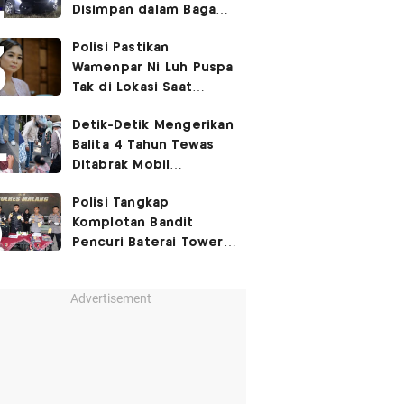
Disimpan dalam Bagasi
Honda Jazz
Polisi Pastikan
Wamenpar Ni Luh Puspa
Tak di Lokasi Saat
Penembakan Festival
Detik-Detik Mengerikan
Lembah Baliem
Balita 4 Tahun Tewas
Ditabrak Mobil
Kapolsek
Polisi Tangkap
Komplotan Bandit
Pencuri Baterai Tower,
Kerugian Capai Rp432
Juta
Advertisement