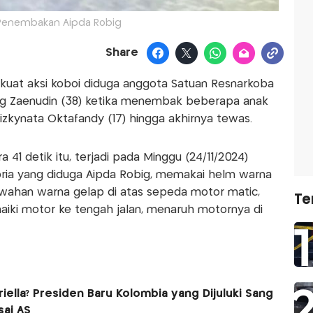
Penembakan Aipda Robig
Share
 kuat aksi koboi diduga anggota Satuan Resnarkoba
ig Zaenudin (38) ketika menembak beberapa anak
zkynata Oktafandy (17) hingga akhirnya tewas.
 41 detik itu, terjadi pada Minggu (24/11/2024)
pria yang diduga Aipda Robig, memakai helm warna
wahan warna gelap di atas sepeda motor matic,
Te
aiki motor ke tengah jalan, menaruh motornya di
riella? Presiden Baru Kolombia yang Dijuluki Sang
sai AS