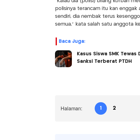
“Kalau dia (polisi) bilang korban
polisinya terancam itu kan enggak 
sendiri, dia nembak terus kesengg
semua,” kata salah satu anggota ke
Baca Juga:
Kasus Siswa SMK Tewas Di
Sanksi Terberat PTDH
Halaman:
1
2