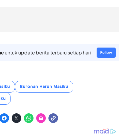
ne
untuk update berita terbaru setiap hari
Follow
siku
Buronan Harun Masiku
iku