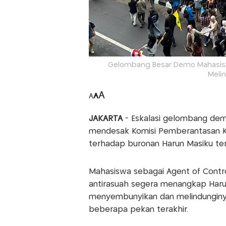
Gelombang Besar Demo Mahasisw
Melin
A
A
A
JAKARTA
- Eskalasi gelombang de
mendesak Komisi Pemberantasan K
terhadap buronan Harun Masiku te
Mahasiswa sebagai Agent of Contr
antirasuah segera menangkap Haru
menyembunyikan dan melindunginya
beberapa pekan terakhir.