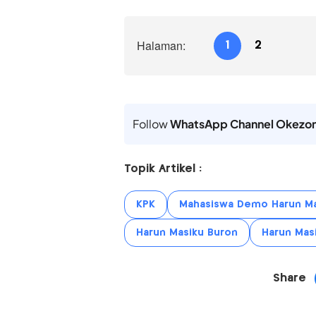
Halaman:
1
2
Follow
WhatsApp Channel Okezo
Topik Artikel :
KPK
Mahasiswa Demo Harun Ma
Harun Masiku Buron
Harun Mas
Share