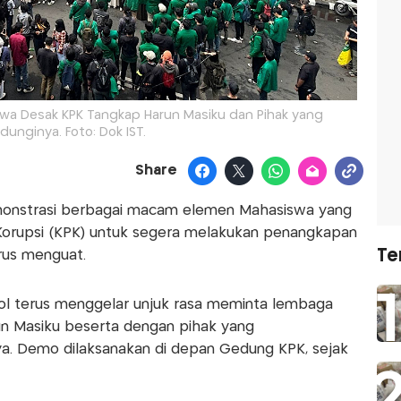
a Desak KPK Tangkap Harun Masiku dan Pihak yang
dunginya. Foto: Dok IST.
Share
monstrasi berbagai macam elemen Mahasiswa yang
orupsi (KPK) untuk segera melakukan penangkapan
Te
rus menguat.
ol terus menggelar unjuk rasa meminta lembaga
n Masiku beserta dengan pihak yang
. Demo dilaksanakan di depan Gedung KPK, sejak