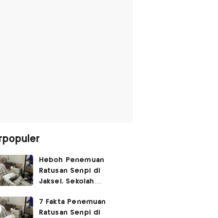
rpopuler
Heboh Penemuan
Ratusan Senpi di
Jaksel, Sekolah
Tegaskan Tak Ada
7 Fakta Penemuan
Kegiatan Eskul
Ratusan Senpi di
Menembak