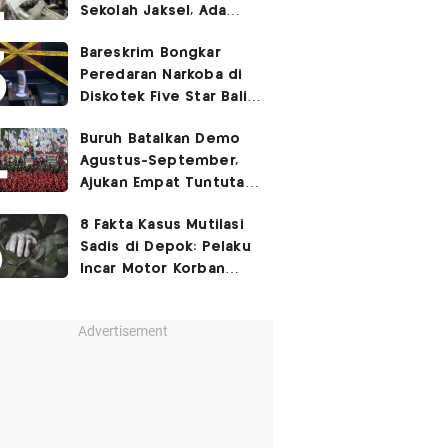
Sekolah Jaksel, Ada
Dugaan Narkoba hingga
Bareskrim Bongkar
Ruang Bunker
Peredaran Narkoba di
Diskotek Five Star Bali,
Ini Penampakannya!
Buruh Batalkan Demo
Agustus-September,
Ajukan Empat Tuntutan
ke Pemerintah
8 Fakta Kasus Mutilasi
Sadis di Depok: Pelaku
Incar Motor Korban
hingga Motif Terungkap
Advertisement