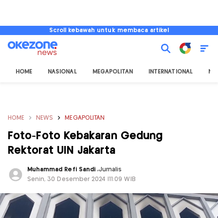
Scroll kebawah untuk membaca artikel
HOME
NASIONAL
MEGAPOLITAN
INTERNATIONAL
NU
HOME
NEWS
MEGAPOLITAN
Foto-Foto Kebakaran Gedung
Rektorat UIN Jakarta
Muhammad Refi Sandi
,
Jurnalis
Senin, 30 Desember 2024 |11:09 WIB