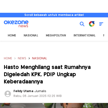
Scroll kebawah untuk membaca artikel
HOME
NASIONAL
MEGAPOLITAN
INTERNATIONAL
NU
HOME
NEWS
NASIONAL
Hasto Menghilang saat Rumahnya
Digeledah KPK, PDIP Ungkap
Keberadaannya
Felldy Utama
,
Jurnalis
Rabu, 08 Januari 2025 |12:25 WIB