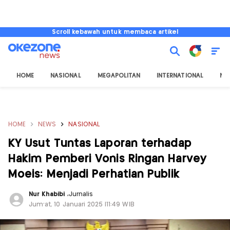
Scroll kebawah untuk membaca artikel
HOME
NASIONAL
MEGAPOLITAN
INTERNATIONAL
NU
HOME
NEWS
NASIONAL
KY Usut Tuntas Laporan terhadap
Hakim Pemberi Vonis Ringan Harvey
Moeis: Menjadi Perhatian Publik
Nur Khabibi
,
Jurnalis
Jum'at, 10 Januari 2025 |11:49 WIB