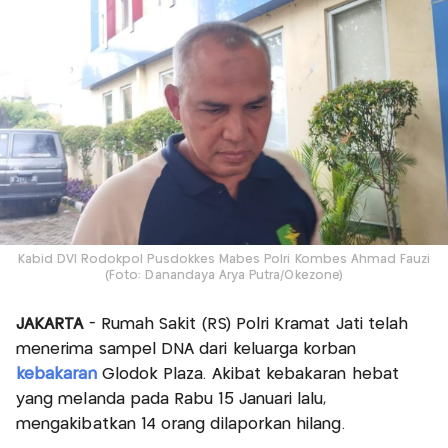
Kabid DVI Rodokpol Pusdokkes Mabes Polri Kombes Ahmad Fauzi
(Foto: Danandaya Arya Putra/Okezone)
JAKARTA
- Rumah Sakit (RS) Polri Kramat Jati telah
menerima sampel DNA dari keluarga korban
kebakaran
Glodok Plaza. Akibat kebakaran hebat
yang melanda pada Rabu 15 Januari lalu,
mengakibatkan 14 orang dilaporkan hilang.