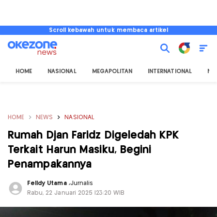
Scroll kebawah untuk membaca artikel
HOME
NASIONAL
MEGAPOLITAN
INTERNATIONAL
NU
HOME
NEWS
NASIONAL
Rumah Djan Faridz Digeledah KPK
Terkait Harun Masiku, Begini
Penampakannya
Felldy Utama
,
Jurnalis
Rabu, 22 Januari 2025 |23:20 WIB