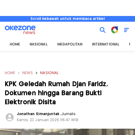
Scroll kebawah untuk membaca artikel
HOME
NASIONAL
MEGAPOLITAN
INTERNATIONAL
NU
HOME
NEWS
NASIONAL
KPK Geledah Rumah Djan Faridz,
Dokumen hingga Barang Bukti
Elektronik Disita
Jonathan Simanjuntak
,
Jurnalis
Kamis, 23 Januari 2025 |16:47 WIB