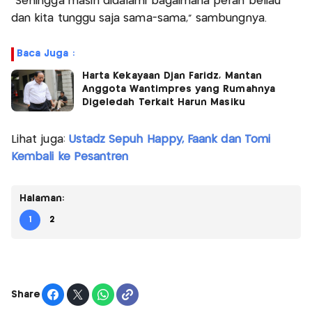
"Sehingga masih didalami bagaimana peran beliau
dan kita tunggu saja sama-sama," sambungnya.
Baca Juga :
Harta Kekayaan Djan Faridz, Mantan
Anggota Wantimpres yang Rumahnya
Digeledah Terkait Harun Masiku
Lihat juga:
Ustadz Sepuh Happy, Faank dan Tomi
Kembali ke Pesantren
Halaman:
1
2
Share