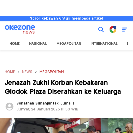
Scroll kebawah untuk membaca artikel
HOME
NASIONAL
MEGAPOLITAN
INTERNATIONAL
NU
HOME
NEWS
MEGAPOLITAN
Jenazah Zukhi Korban Kebakaran
Glodok Plaza Diserahkan ke Keluarga
Jonathan Simanjuntak
,
Jurnalis
Jum'at, 24 Januari 2025 |11:50 WIB