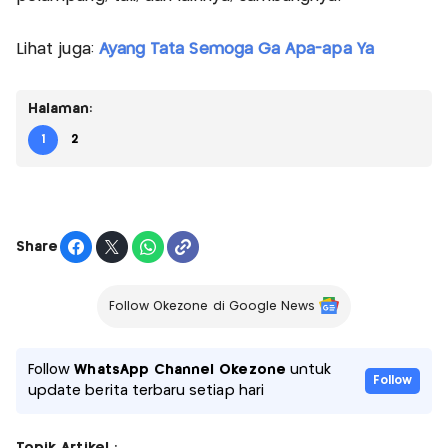
Lihat juga:
Ayang Tata Semoga Ga Apa-apa Ya
Halaman:
1
2
Share
Follow Okezone di Google News
Follow
WhatsApp Channel Okezone
untuk
Follow
update berita terbaru setiap hari