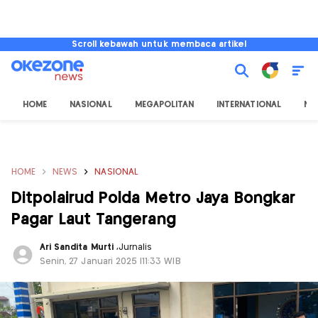
Scroll kebawah untuk membaca artikel
HOME
NASIONAL
MEGAPOLITAN
INTERNATIONAL
NU
HOME
NEWS
NASIONAL
Ditpolairud Polda Metro Jaya Bongkar
Pagar Laut Tangerang
Ari Sandita Murti
,
Jurnalis
Senin, 27 Januari 2025 |11:33 WIB