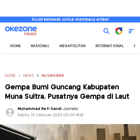
Scroll kebawah untuk membaca artikel
HOME
NASIONAL
MEGAPOLITAN
INTERNATIONAL
NU
HOME
NEWS
NUSANTARA
Gempa Bumi Guncang Kabupaten
Muna Sultra, Pusatnya Gempa di Laut
Muhammad Refi Sandi
,
Jurnalis
Sabtu, 15 Februari 2025 |23:04 WIB