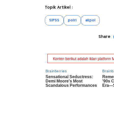
Topik Artikel :
SIPSS
polri
akpol
Share