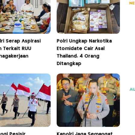
ri Serap Aspirasi
Polri Ungkap Narkotika
h Terkait RUU
Etomidate Cair Asal
nagakerjaan
Thailand, 4 Orang
Ditangkap
ngi Pesisir
Kapolri Jaga Semangat