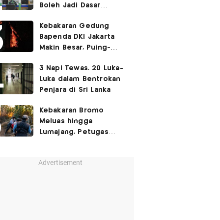
Boleh Jadi Dasar
Perbedaan Kualitas
Kebakaran Gedung
Layanan Kesehatan
Bapenda DKI Jakarta
Makin Besar, Puing-
Puing Berjatuhan
3 Napi Tewas, 20 Luka-
Luka dalam Bentrokan
Penjara di Sri Lanka
Kebakaran Bromo
Meluas hingga
Lumajang, Petugas
Gabungan Buat Sekat
Api
Advertisement