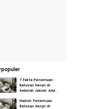
rpopuler
7 Fakta Penemuan
Ratusan Senpi di
Sekolah Jaksel, Ada
Dugaan Narkoba hingga
Heboh Penemuan
Ruang Bunker
Ratusan Senpi di