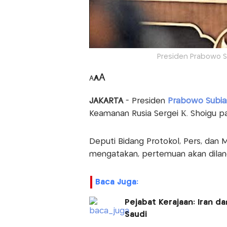
Presiden Prabowo Su
A
A
A
JAKARTA
- Presiden
Prabowo Subi
Keamanan Rusia Sergei К. Shoigu pad
Deputi Bidang Protokol, Pers, dan 
mengatakan, pertemuan akan dilang
Baca Juga:
Pejabat Kerajaan: Iran 
Saudi