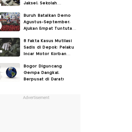
Jaksel, Sekolah
Tegaskan Tak Ada
Buruh Batalkan Demo
Kegiatan Eskul
Agustus-September,
Menembak
Ajukan Empat Tuntutan
ke Pemerintah
8 Fakta Kasus Mutilasi
Sadis di Depok: Pelaku
Incar Motor Korban
hingga Motif Terungkap
Bogor Diguncang
Gempa Dangkal,
Berpusat di Darat!
Advertisement