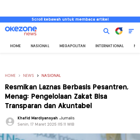
Scroll kebawah untuk membaca artikel
HOME
NASIONAL
MEGAPOLITAN
INTERNATIONAL
NU
HOME
NEWS
NASIONAL
Resmikan Laznas Berbasis Pesantren,
Menag: Pengelolaan Zakat Bisa
Transparan dan Akuntabel
Khafid Mardiyansyah
,
Jurnalis
Senin, 17 Maret 2025 |15:11 WIB