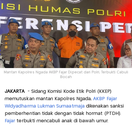
Mantan Kapolres Ngada AKBP Fajar Dipecat dari Polri, Terbukti Cabuli
Bocah
JAKARTA
- Sidang Komisi Kode Etik Polri (KKEP)
memutuskan mantan Kapolres Ngada,
AKBP Fajar
Widyadharma Lukman Sumaatmaja
dikenakan sanksi
pemberhentian tidak dengan tidak hormat (PTDH).
Fajar
terbukti mencabuli anak di bawah umur.