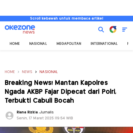
Scroll kebawah untuk membaca artikel
HOME
NASIONAL
MEGAPOLITAN
INTERNATIONAL
NU
HOME
NEWS
NASIONAL
Breaking News! Mantan Kapolres
Ngada AKBP Fajar Dipecat dari Polri,
Terbukti Cabuli Bocah
Riana Rizkia
,
Jurnalis
Senin, 17 Maret 2025 |19:54 WIB