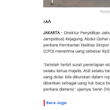
Kejag
A
A
A
JAKARTA
- Direktur Penyidikan Jak
Jampidsus) Kejagung, Abdul Qoha
perkara Pemberian Fasilitas Ekspo
(CPO) menerima uang sebesar Rp22 
"Setelah terbit surat penetapan 
selaku ketua majelis, ASB selaku h
uang dolar, bila dikurskan dalam rup
diberikan sebagai uang tuk baca b
perkara diatensi," ujarnya, Senin (14
Baca Juga: