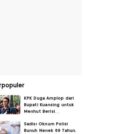
rpopuler
KPK Duga Amplop dari
Bupati Kuansing untuk
Menhut Berisi
SGD14.000,
Sadis! Oknum Polisi
Pengembaliannya
Bunuh Nenek 69 Tahun,
Belum Utuh