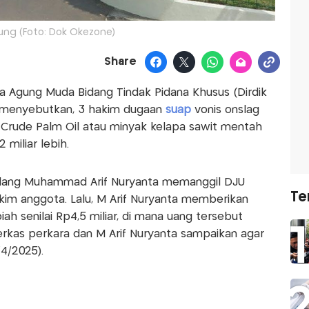
ung (Foto: Dok Okezone)
Share
sa Agung Muda Bidang Tindak Pidana Khusus (Dirdik
r menyebutkan, 3 hakim dugaan
suap
vonis onslag
r Crude Palm Oil atau minyak kelapa sawit mentah
miliar lebih.
sidang Muhammad Arif Nuryanta memanggil DJU
Te
akim anggota. Lalu, M Arif Nuryanta memberikan
iah senilai Rp4,5 miliar, di mana uang tersebut
erkas perkara dan M Arif Nuryanta sampaikan agar
/4/2025).