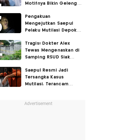
Motifnya Bikin Geleng
Kepala
Pengakuan
Mengejutkan Saepul
Pelaku Mutilasi Depok:
Murka Digerayangi
Tragis! Dokter Alex
Korban di Kontrakan
Tewas Mengenaskan di
Samping RSUD Siak
Akibat Suntikan
Saepul Resmi Jadi
Rocuronium
Tersangka Kasus
Mutilasi, Terancam
Penjara Seumur Hidup!
Advertisement