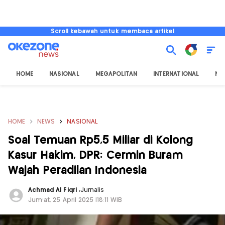
Scroll kebawah untuk membaca artikel
HOME
NASIONAL
MEGAPOLITAN
INTERNATIONAL
NU
HOME
NEWS
NASIONAL
Soal Temuan Rp5,5 Miliar di Kolong
Kasur Hakim, DPR: Cermin Buram
Wajah Peradilan Indonesia
Achmad Al Fiqri
,
Jurnalis
Jum'at, 25 April 2025 |18:11 WIB