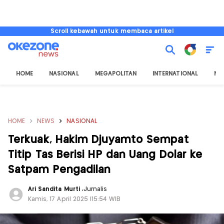
Scroll kebawah untuk membaca artikel
HOME
NASIONAL
MEGAPOLITAN
INTERNATIONAL
NU
HOME
NEWS
NASIONAL
Terkuak, Hakim Djuyamto Sempat
Titip Tas Berisi HP dan Uang Dolar ke
Satpam Pengadilan
Ari Sandita Murti
,
Jurnalis
Kamis, 17 April 2025 |15:54 WIB