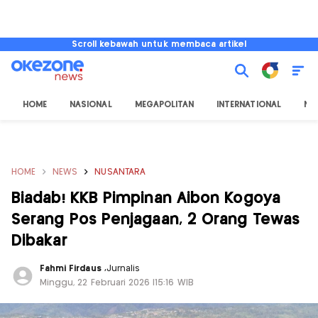
Scroll kebawah untuk membaca artikel
HOME
NASIONAL
MEGAPOLITAN
INTERNATIONAL
NU
HOME
NEWS
NUSANTARA
Biadab! KKB Pimpinan Aibon Kogoya
Serang Pos Penjagaan, 2 Orang Tewas
Dibakar
Fahmi Firdaus
,
Jurnalis
Minggu, 22 Februari 2026 |15:16 WIB