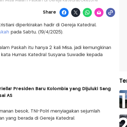
diri Misa Malam Paskah di Gereja Katedral/Okezone
Share
istiani diperkirakan hadir di Gereja Katedral,
skah
pada Sabtu, (19/4/2025).
alam Paskah itu hanya 2 kali Misa, jadi kemungkinan
),” kata Humas Katedral Susyana Suwadie kepada
Te
riella? Presiden Baru Kolombia yang Dijuluki Sang
sai AS
manan besok, TNI-Polri menyiagakan sejumlah
 yang berada di Gereja Katedral.