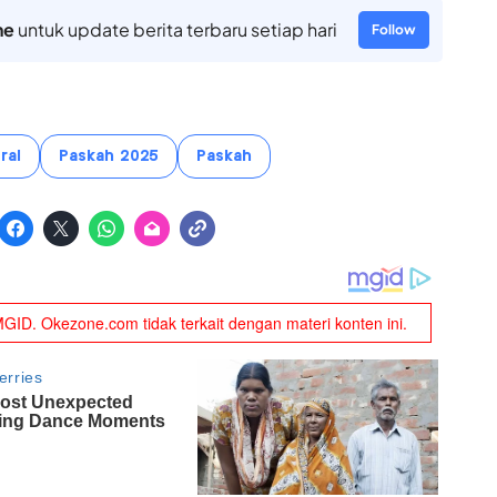
ne
untuk update berita terbaru setiap hari
Follow
ral
Paskah 2025
Paskah