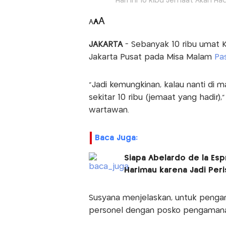
Hari Ini 10 Ribu Jemaat Akan Ha
A
A
A
JAKARTA
- Sebanyak 10 ribu umat Kr
Jakarta Pusat pada Misa Malam
Pa
“Jadi kemungkinan, kalau nanti di m
sekitar 10 ribu (jemaat yang hadir
wartawan.
Baca Juga:
Siapa Abelardo de la Esp
Harimau karena Jadi Peri
Susyana menjelaskan, untuk penga
personel dengan posko pengamanan