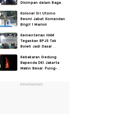
Disimpan dalam Bagasi
Honda Jazz
Kolonel Sri Utomo
Resmi Jabat Komandan
Brigif 1 Marinir
Kementerian HAM
Tegaskan BPJS Tak
Boleh Jadi Dasar
Perbedaan Kualitas
Kebakaran Gedung
Layanan Kesehatan
Bapenda DKI Jakarta
Makin Besar, Puing-
Puing Berjatuhan
Advertisement