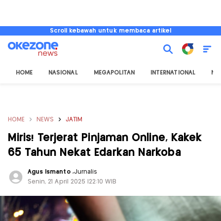
Scroll kebawah untuk membaca artikel
HOME
NASIONAL
MEGAPOLITAN
INTERNATIONAL
NU
HOME
NEWS
JATIM
Miris! Terjerat Pinjaman Online, Kakek
65 Tahun Nekat Edarkan Narkoba
Agus Ismanto
,
Jurnalis
Senin, 21 April 2025 |22:10 WIB