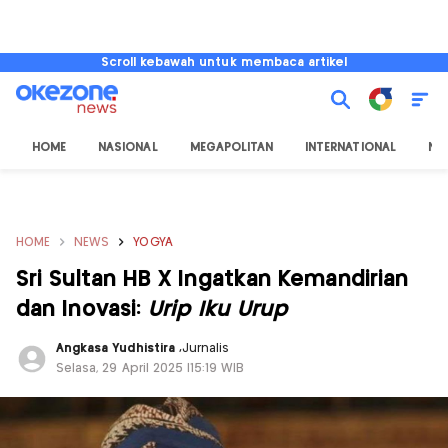
Scroll kebawah untuk membaca artikel
HOME
NASIONAL
MEGAPOLITAN
INTERNATIONAL
NU
HOME
NEWS
YOGYA
Sri Sultan HB X Ingatkan Kemandirian
dan Inovasi:
Urip Iku Urup
Angkasa Yudhistira
,
Jurnalis
Selasa, 29 April 2025 |15:19 WIB