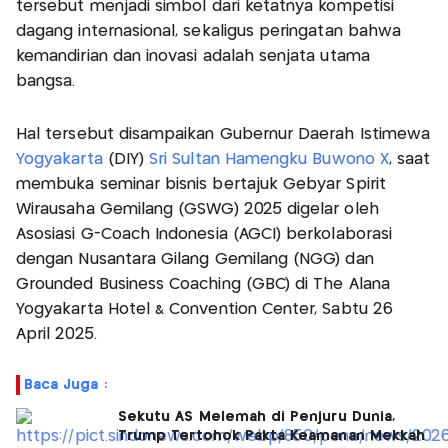
tersebut menjadi simbol dari ketatnya kompetisi
dagang internasional, sekaligus peringatan bahwa
kemandirian dan inovasi adalah senjata utama
bangsa.
Hal tersebut disampaikan Gubernur Daerah Istimewa
Yogyakarta
(DIY)
Sri Sultan Hamengku Buwono X
, saat
membuka seminar bisnis bertajuk Gebyar Spirit
Wirausaha Gemilang (GSWG) 2025 digelar oleh
Asosiasi G-Coach Indonesia (AGCI) berkolaborasi
dengan Nusantara Gilang Gemilang (NGG) dan
Grounded Business Coaching (GBC) di The Alana
Yogyakarta Hotel & Convention Center, Sabtu 26
April 2025.
Baca Juga :
Sekutu AS Melemah di Penjuru Dunia,
Trump Tertohok Pakta Keamanan Mekkah