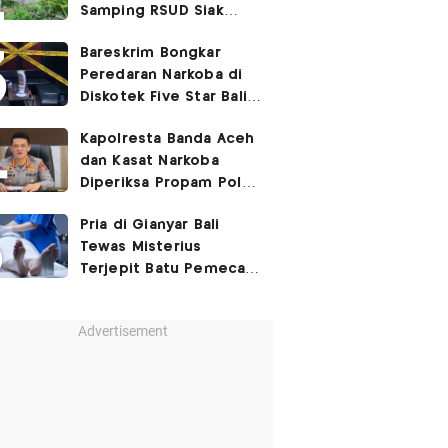
Samping RSUD Siak
Akibat Suntikan
Bareskrim Bongkar
Rocuronium
Peredaran Narkoba di
Diskotek Five Star Bali,
Ini Penampakannya!
Kapolresta Banda Aceh
dan Kasat Narkoba
Diperiksa Propam Polri,
Ada Apa?
Pria di Gianyar Bali
Tewas Misterius
Terjepit Batu Pemecah
Ombak
Advertisement