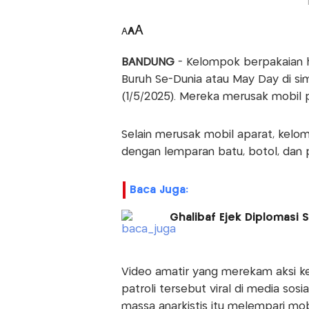
A
A
A
BANDUNG
- Kelompok berpakaian hi
Buruh Se-Dunia atau May Day di s
(1/5/2025). Mereka merusak mobil pa
Selain merusak mobil aparat, kelom
dengan lemparan batu, botol, dan
Baca Juga:
Ghalibaf Ejek Diplomasi 
Video amatir yang merekam aksi k
patroli tersebut viral di media so
massa anarkistis itu melempari mobi