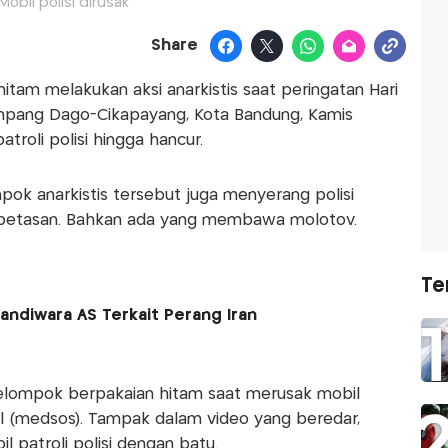
Mobil polisi dirusak
Share
tam melakukan aksi anarkistis saat peringatan Hari
impang Dago-Cikapayang, Kota Bandung, Kamis
troli polisi hingga hancur.
pok anarkistis tersebut juga menyerang polisi
 petasan. Bahkan ada yang membawa molotov.
Te
Sandiwara AS Terkait Perang Iran
elompok berpakaian hitam saat merusak mobil
sial (medsos). Tampak dalam video yang beredar,
l patroli polisi dengan batu.