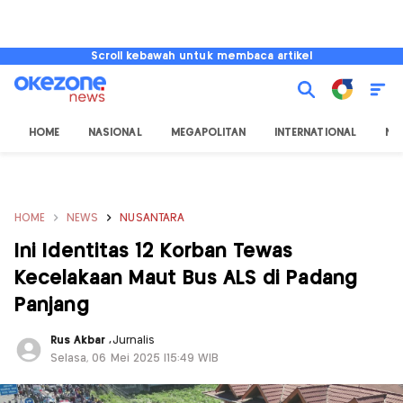
Scroll kebawah untuk membaca artikel
HOME
NASIONAL
MEGAPOLITAN
INTERNATIONAL
NU
HOME
NEWS
NUSANTARA
Ini Identitas 12 Korban Tewas
Kecelakaan Maut Bus ALS di Padang
Panjang
Rus Akbar
,
Jurnalis
Selasa, 06 Mei 2025 |15:49 WIB