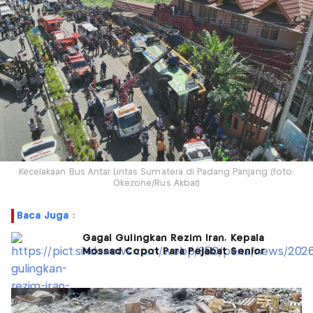
Kecelakaan Bus Antar Lintas Sumatera di Padang Panjang (foto:
Okezone/Rus Akbar)
Baca Juga :
Gagal Gulingkan Rezim Iran, Kepala
Mossad Copot Para Pejabat Senior