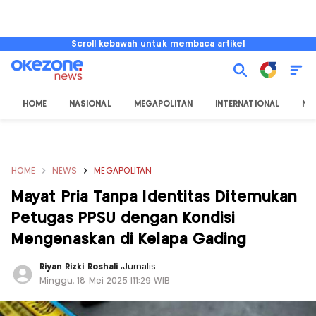
Scroll kebawah untuk membaca artikel
HOME
NASIONAL
MEGAPOLITAN
INTERNATIONAL
NU
HOME
NEWS
MEGAPOLITAN
Mayat Pria Tanpa Identitas Ditemukan
Petugas PPSU dengan Kondisi
Mengenaskan di Kelapa Gading
Riyan Rizki Roshali
,
Jurnalis
Minggu, 18 Mei 2025 |11:29 WIB