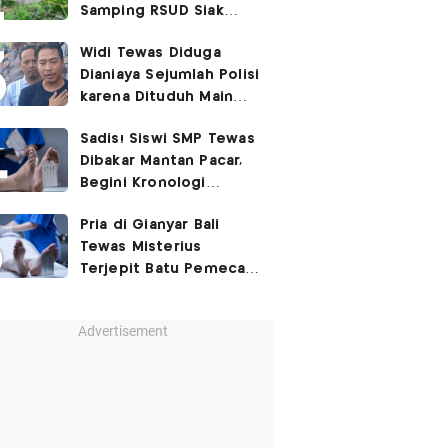
Samping RSUD Siak
Akibat Suntikan
Widi Tewas Diduga
Rocuronium
Dianiaya Sejumlah Polisi
karena Dituduh Main
Judol
Sadis! Siswi SMP Tewas
Dibakar Mantan Pacar,
Begini Kronologi
Lengkapnya
Pria di Gianyar Bali
Tewas Misterius
Terjepit Batu Pemecah
Ombak
Advertisement