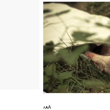
A
A
A