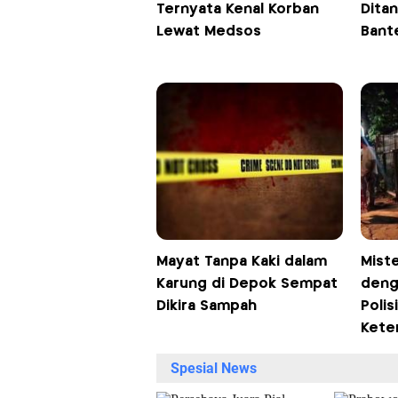
Ternyata Kenal Korban
Dita
Lewat Medsos
Bant
Mayat Tanpa Kaki dalam
Mist
Karung di Depok Sempat
deng
Dikira Sampah
Polis
Kete