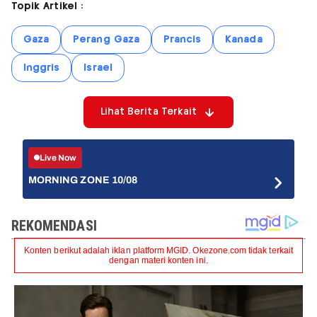
Topik Artikel :
Gaza
Perang Gaza
Prancis
Kanada
Inggris
Israel
Lihat Berita Terkait
Live Now
MORNING ZONE 10/08