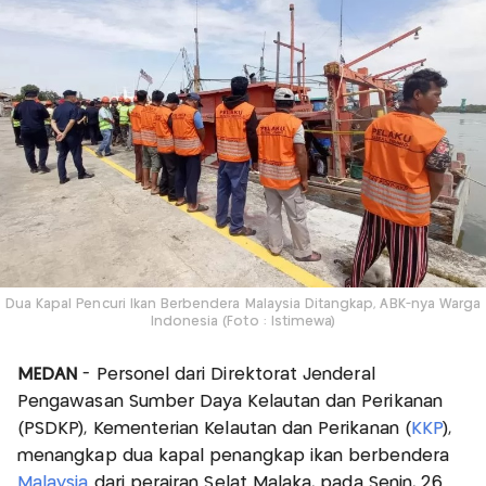
Dua Kapal Pencuri Ikan Berbendera Malaysia Ditangkap, ABK-nya Warga
Indonesia (Foto : Istimewa)
MEDAN
- Personel dari Direktorat Jenderal
Pengawasan Sumber Daya Kelautan dan Perikanan
(PSDKP), Kementerian Kelautan dan Perikanan (
KKP
),
menangkap dua kapal penangkap ikan berbendera
Malaysia
dari perairan Selat Malaka, pada Senin, 26