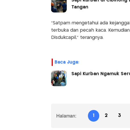
Sapi Kurban di Cibinong
Tangan
"Satpam mengetahui ada kejanggal
terbuka dan pecah kaca. Kemudian 
Disdukcapil," terangnya.
Baca Juga:
Sapi Kurban Ngamuk Ser
Halaman:
1
2
3