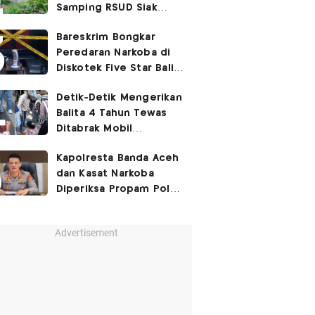
Samping RSUD Siak
Akibat Suntikan
Bareskrim Bongkar
Rocuronium
Peredaran Narkoba di
Diskotek Five Star Bali,
Ini Penampakannya!
Detik-Detik Mengerikan
Balita 4 Tahun Tewas
Ditabrak Mobil
Kapolsek
Kapolresta Banda Aceh
dan Kasat Narkoba
Diperiksa Propam Polri,
Ada Apa?
Advertisement