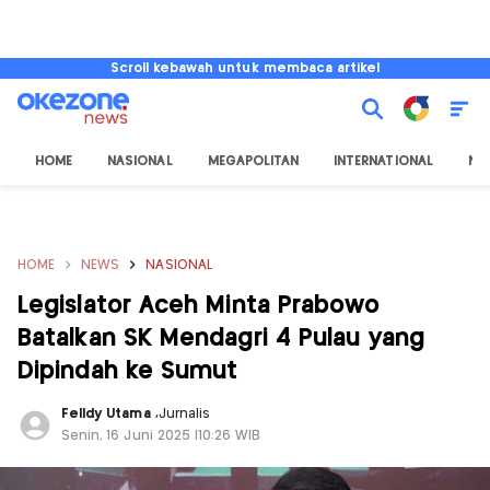
Scroll kebawah untuk membaca artikel
HOME
NASIONAL
MEGAPOLITAN
INTERNATIONAL
NU
HOME
NEWS
NASIONAL
Legislator Aceh Minta Prabowo
Batalkan SK Mendagri 4 Pulau yang
Dipindah ke Sumut
Felldy Utama
,
Jurnalis
Senin, 16 Juni 2025 |10:26 WIB