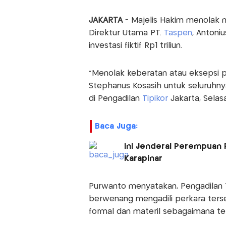
JAKARTA
- Majelis Hakim menolak 
Direktur Utama PT.
Taspen
, Antoni
investasi fiktif Rp1 triliun.
"Menolak keberatan atau eksepsi 
Stephanus Kosasih untuk seluruhnya
di Pengadilan
Tipikor
Jakarta, Selas
Baca Juga:
Ini Jenderal Perempuan 
Karapinar
Purwanto menyatakan, Pengadilan T
berwenang mengadili perkara ters
formal dan materil sebagaimana te