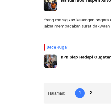
Mantan Bos Taspen Antoni
"Yang merugikan keuangan negara at
jaksa membacakan surat dakwaan di
Baca Juga:
KPK Siap Hadapi Gugatan
Halaman:
1
2