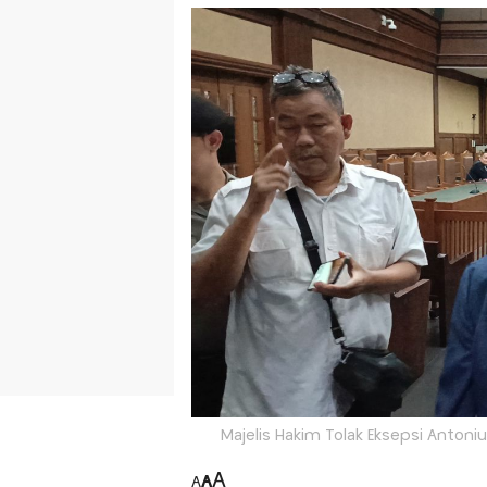
Majelis Hakim Tolak Eksepsi Antoni
A
A
A