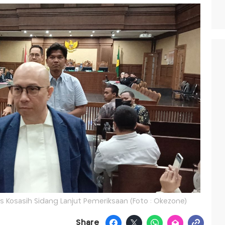
us Kosasih Sidang Lanjut Pemeriksaan (Foto : Okezone)
Share