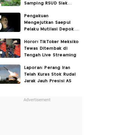
Samping RSUD Siak
Akibat Suntikan
Pengakuan
Rocuronium
Mengejutkan Saepul
Pelaku Mutilasi Depok:
Murka Digerayangi
Horor! TikToker Meksiko
Korban di Kontrakan
Tewas Ditembak di
Tengah Live Streaming
Laporan: Perang Iran
Telah Kuras Stok Rudal
Jarak Jauh Presisi AS
Advertisement