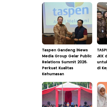
Taspen Gandeng iNews
TASP
Media Group Gelar Public
JKK d
Relations Summit 2026,
untu
Perkuat Kualitas
di Ke
Kehumasan