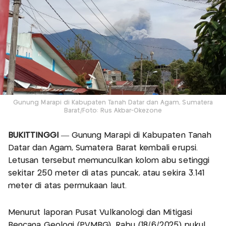
Gunung Marapi di Kabupaten Tanah Datar dan Agam, Sumatera
Barat/Foto: Rus Akbar-Okezone
BUKITTINGGI
— Gunung Marapi di Kabupaten Tanah
Datar dan Agam, Sumatera Barat kembali erupsi.
Letusan tersebut memunculkan kolom abu setinggi
sekitar 250 meter di atas puncak, atau sekira 3.141
meter di atas permukaan laut.
Menurut laporan Pusat Vulkanologi dan Mitigasi
Bencana Geologi (PVMBG), Rabu (18/6/2025) pukul