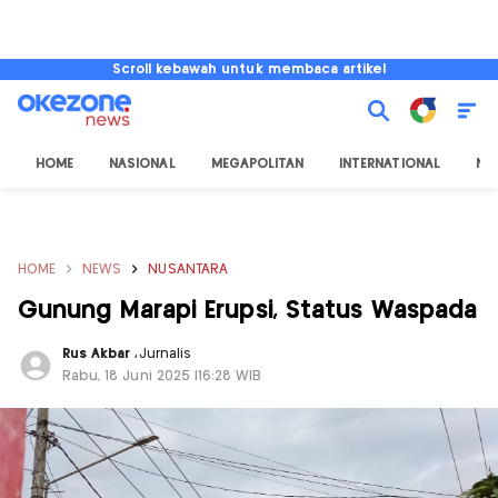
Scroll kebawah untuk membaca artikel
HOME
NASIONAL
MEGAPOLITAN
INTERNATIONAL
NU
HOME
NEWS
NUSANTARA
Gunung Marapi Erupsi, Status Waspada
Rus Akbar
,
Jurnalis
Rabu, 18 Juni 2025 |16:28 WIB