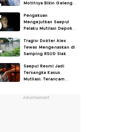
Motifnya Bikin Geleng
Kepala
Pengakuan
Mengejutkan Saepul
Pelaku Mutilasi Depok:
Murka Digerayangi
Tragis! Dokter Alex
Korban di Kontrakan
Tewas Mengenaskan di
Samping RSUD Siak
Akibat Suntikan
Saepul Resmi Jadi
Rocuronium
Tersangka Kasus
Mutilasi, Terancam
Penjara Seumur Hidup!
Advertisement