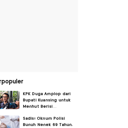
rpopuler
KPK Duga Amplop dari
Bupati Kuansing untuk
Menhut Berisi
SGD14.000,
Sadis! Oknum Polisi
Pengembaliannya
Bunuh Nenek 69 Tahun,
Belum Utuh