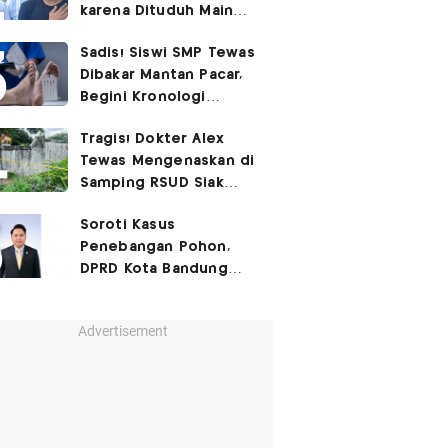
karena Dituduh Main
Judol
Sadis! Siswi SMP Tewas
Dibakar Mantan Pacar,
Begini Kronologi
Lengkapnya
Tragis! Dokter Alex
Tewas Mengenaskan di
Samping RSUD Siak
Akibat Suntikan
Soroti Kasus
Rocuronium
Penebangan Pohon,
DPRD Kota Bandung
Desak Langkah Hukum
Tegas
Advertisement