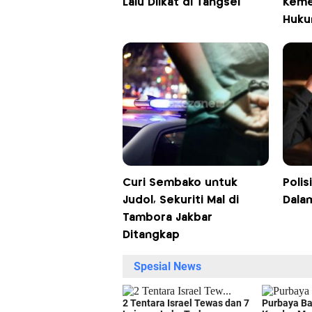
Lalu Diikat di Tangsel
Keme
Huku
Curi Sembako untuk
Polis
Judol, Sekuriti Mal di
Dalam
Tambora Jakbar
Ditangkap