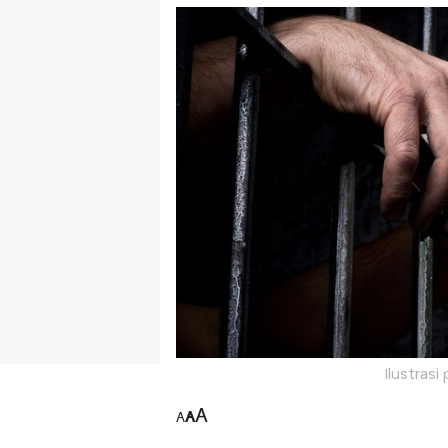
Ilustrasi
A
A
A