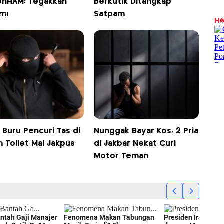
nHAM: Tegakkan
Berkutik Ditangkap
m!
Satpam
i Buru Pencuri Tas di
Nunggak Bayar Kos, 2 Pria
 Toilet Mal Jakpus
di Jakbar Nekat Curi
Motor Teman