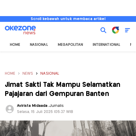
Scroll kebawah untuk membaca artikel
HOME
NASIONAL
MEGAPOLITAN
INTERNATIONAL
NU
HOME
NEWS
NASIONAL
Jimat Sakti Tak Mampu Selamatkan
Pajajaran dari Gempuran Banten
Avirista Midaada
,
Jurnalis
Selasa, 15 Juli 2025 |05:37 WIB