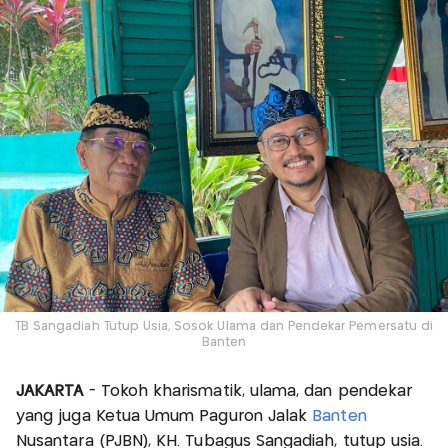
TB Sangadiah Tutup Usia, Sosok Ulama dan Pendekar Pemersatu di
Banten
JAKARTA
- Tokoh kharismatik, ulama, dan pendekar
yang juga Ketua Umum Paguron Jalak
Banten
Nusantara (PJBN), KH. Tubagus Sangadiah, tutup usia.