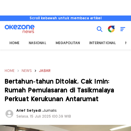
Scroll kebawah untuk membaca artikel
HOME
NASIONAL
MEGAPOLITAN
INTERNATIONAL
NU
HOME
NEWS
JABAR
Bertahun-tahun Ditolak, Cak Imin:
Rumah Pemulasaran di Tasikmalaya
Perkuat Kerukunan Antarumat
Arief Setyadi
,
Jurnalis
Selasa, 15 Juli 2025 |00:39 WIB