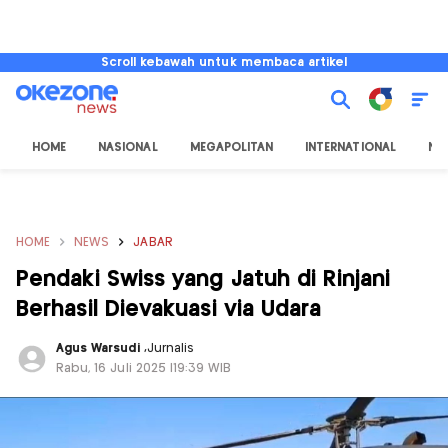
Scroll kebawah untuk membaca artikel
HOME
NASIONAL
MEGAPOLITAN
INTERNATIONAL
NU
HOME
NEWS
JABAR
Pendaki Swiss yang Jatuh di Rinjani
Berhasil Dievakuasi via Udara
Agus Warsudi
,
Jurnalis
Rabu, 16 Juli 2025 |19:39 WIB