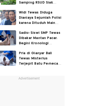
Samping RSUD Siak
Akibat Suntikan
Widi Tewas Diduga
Rocuronium
Dianiaya Sejumlah Polisi
karena Dituduh Main
Judol
Sadis! Siswi SMP Tewas
Dibakar Mantan Pacar,
Begini Kronologi
Lengkapnya
Pria di Gianyar Bali
Tewas Misterius
Terjepit Batu Pemecah
Ombak
Advertisement