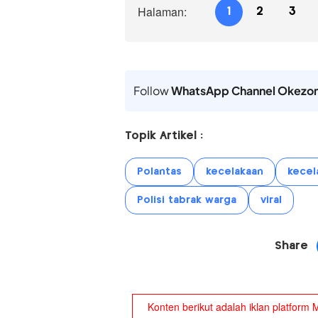
Halaman:
1
2
3
Follow
WhatsApp Channel Okezo
Topik Artikel :
Polantas
kecelakaan
kecela
Polisi tabrak warga
viral
Share