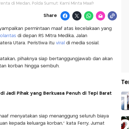
 Renta di Medan, Polda Sumut: Kami Minta Maaf!
Share
yampaikan permintaan maaf atas kecelakaan yang
olantas
di depan RS Mitra Medika, Jalan
tera Utara. Peristiwa itu
viral
di media sosial.
atakan, pihaknya siap bertanggungjawab dan akan
tan korban hingga sembuh.
Te
udi Jadi Pihak yang Berkuasa Penuh di Tepi Barat
aaf menyatakan siap menanggung seluruh biaya
n kepada keluarga korban," kata Ferry, Jumat