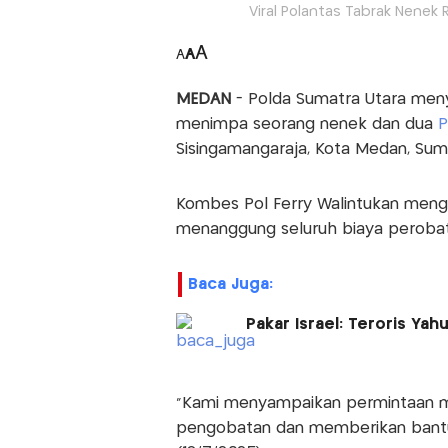
Viral Polantas Tabrak Nenek
A
A
A
MEDAN
- Polda Sumatra Utara men
menimpa seorang nenek dan dua
P
Sisingamangaraja, Kota Medan, Suma
Kombes Pol Ferry Walintukan meng
menanggung seluruh biaya peroba
Baca Juga:
Pakar Israel: Teroris Yah
"Kami menyampaikan permintaan m
pengobatan dan memberikan bantua