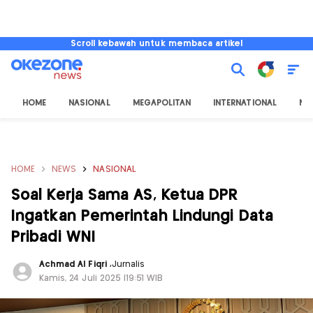
Scroll kebawah untuk membaca artikel
HOME
NASIONAL
MEGAPOLITAN
INTERNATIONAL
NU
HOME
NEWS
NASIONAL
Soal Kerja Sama AS, Ketua DPR
Ingatkan Pemerintah Lindungi Data
Pribadi WNI
Achmad Al Fiqri
,
Jurnalis
Kamis, 24 Juli 2025 |19:51 WIB