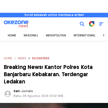
Scroll kebawah untuk membaca artikel
HOME
NASIONAL
MEGAPOLITAN
INTERNATIONAL
NU
HOME
NEWS
NUSANTARA
Breaking News! Kantor Polres Kota
Banjarbaru Kebakaran, Terdengar
Ledakan
Sairi
,
Jurnalis
Rabu, 06 Agustus 2025 |21:42 WIB